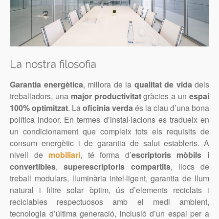
La nostra filosofia
Garantia energètica
, millora de la
qualitat de vida
dels
treballadors, una
major productivitat
gràcies a un
espai
100% optimitzat
. La
oficinia verda
és la clau d’una bona
política indoor. En termes d’instal·lacions es tradueix en
un condicionament que compleix tots els requisits de
consum energètic i de garantia de salut establerts. A
nivell de
mobiliari
, té forma d’
escriptoris mòbils i
convertibles
,
superescriptoris compartits
, llocs de
treball modulars, lluminària intel·ligent, garantia de llum
natural i filtre solar òptim, ús d’elements reciclats i
reciclables respectuosos amb el medi ambient,
tecnologia d’última generació, inclusió d’un espai per a