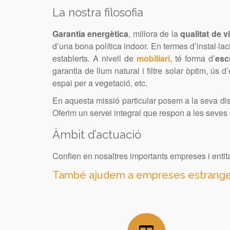
La nostra filosofia
Garantia energètica
, millora de la
qualitat de v
d’una bona política indoor. En termes d’instal·la
establerts. A nivell de
mobiliari
, té forma d’
esc
garantia de llum natural i filtre solar òptim, ús
espai per a vegetació, etc.
En aquesta missió particular posem a la seva di
Oferim un servei integral que respon a les seve
Àmbit d’actuació
Confien en nosaltres importants empreses i entitats
També ajudem a empreses estrangeres 