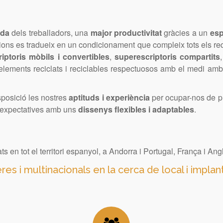
ida
dels treballadors, una
major productivitat
gràcies a un
esp
cions es tradueix en un condicionament que compleix tots els re
riptoris mòbils i convertibles
,
superescriptoris compartits
 d’elements reciclats i reciclables respectuosos amb el medi amb
sposició les nostres
aptituds i experiència
per ocupar-nos de pr
s expectatives amb uns
dissenys flexibles i adaptables
.
 en tot el territori espanyol, a Andorra i Portugal, França i Angl
i multinacionals en la cerca de local i implan