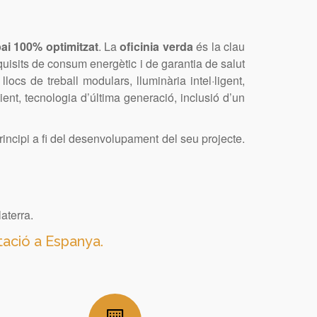
ai 100% optimitzat
. La
oficinia verda
és la clau
quisits de consum energètic i de garantia de salut
, llocs de treball modulars, lluminària intel·ligent,
ient, tecnologia d’última generació, inclusió d’un
incipi a fi del desenvolupament del seu projecte.
aterra.
tació a Espanya.