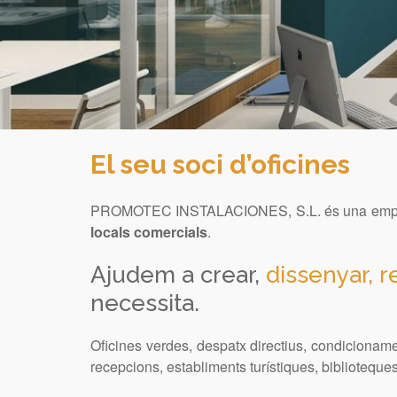
El seu soci d’oficines
PROMOTEC INSTALACIONES, S.L. és una empre
locals comercials
.
Ajudem a crear,
dissenyar, r
necessita.
Oficines verdes, despatx directius, condicionament
recepcions, establiments turístiques, biblioteques i