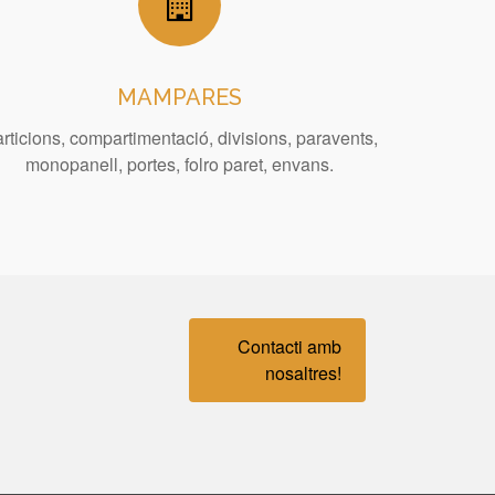
MAMPARES
rticions, compartimentació, divisions, paravents,
monopanell, portes, folro paret, envans.
Contacti amb
nosaltres!